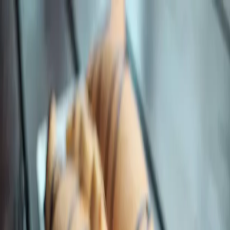
მთავარ კონტენტზე გადასვლა
რაიონები
მენიუს გახსნა
ლეიქ სთეიშენ
კატეგორია:
რესტორნები
ლეიქ სთეიშენ
> 10:00 - 00:00 (სამუშაო დრო) --- > კუს ტბის ქუჩა,