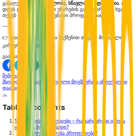
გასაღები არის
მოქნილობა, სწავლა და ადაპტაცია
. თუ
დღეს დაიწყებთ სწორი უნარების განვითარებას, ხვალ
თქვენ იქნებით მოთხოვნადი პროფესიონალი.
---
👉 დაიწყეთ დღესვე და შექმენით თქვენი მომავალი
კარიერა:
Dabudu.com
გააზიარე:
შემდეგი
მსოფლიოში გავრცელებული მოგზაურთა ინფექციური
დაავადებები
→
Table of contents
1
მომავლის პროფესიები – რა კარიერები იქნება
ყველაზე მოთხოვნადი?
2
🚀 რატომ იცვლება პროფესიები?