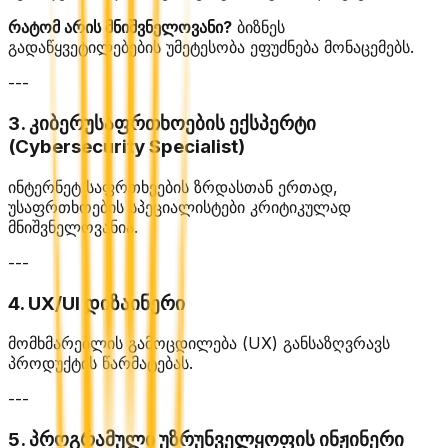
რატომ არის მნიშვნელოვანი?
ბიზნეს
გადაწყვეტილებების უმეტესობა ეფუძნება მონაცემებს.
---
3. კიბერუსაფრთხოების ექსპერტი
(Cybersecurity Specialist)
ინტერნეტ საფრთხეების ზრდასთან ერთად,
უსაფრთხოების სპეციალისტები კრიტიკულად
მნიშვნელოვანია.
---
4. UX/UI დიზაინერი
მომხმარებლის გამოცდილება (UX) განსაზღვრავს
პროდუქტის წარმატებას.
---
5. პროგრამული უზრუნველყოფის ინჟინერი