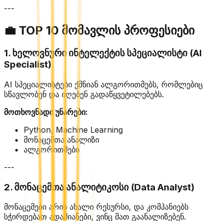
---
💼 TOP 10 მომავლის პროფესიები
1. ხელოვნური ინტელექტის სპეციალისტი (AI
Specialist)
AI სპეციალისტები ქმნიან ალგორითმებს, რომლებიც
სწავლობენ და იღებენ გადაწყვეტილებებს.
მოთხოვნადი უნარები:
Python, Machine Learning
მონაცემთა ანალიზი
ალგორითმები
---
2. მონაცემთა ანალიტიკოსი (Data Analyst)
მონაცემები არის ახალი რესურსი, და კომპანიებს
სჭირდებათ ადამიანები, ვინც მათ გაანალიზებენ.