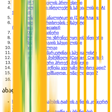
3
💼 TOP 10 მომავლის პროფესიები
4
1. ხელოვნური ინტელექტის სპეციალისტი (AI
Specialist)
5
2. მონაცემთა ანალიტიკოსი (Data Analyst)
6
3. კიბერუსაფრთხოების ექსპერტი
(Cybersecurity Specialist)
7
4. UX/UI დიზაინერი
8
5. პროგრამული უზრუნველყოფის ინჟინერი
9
6. მწვანე ენერგიის სპეციალისტი
10
7. ბიოტექნოლოგი
11
8. ციფრული მარკეტინგის სპეციალისტი
12
9. კონტენტის შემქმნელი (Content Creator)
13
10. დისტანციური პროექტ მენეჯერი
14
🧠 რა უნარები იქნება ყველაზე მოთხოვნადი?
15
🌍 როგორ მოვემზადოთ მომავლისთვის?
16
📌 დასკვნა
ახალი ამბები
სიქსტეს კაპელამ სამების ტაძრის გუნდის კონცერტს
უმასპინძლა
მსოფლიოს ელექტროტექნიკის ბრენდების