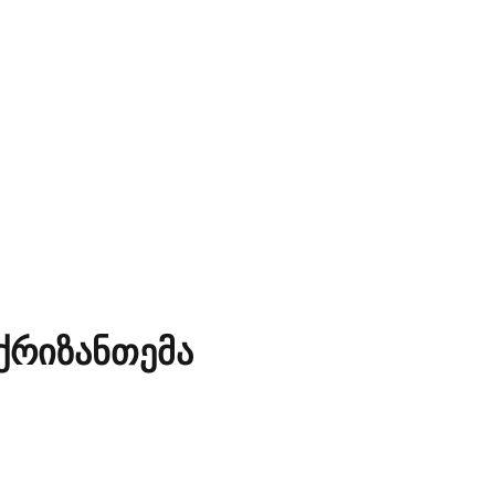
ქრიზანთემა