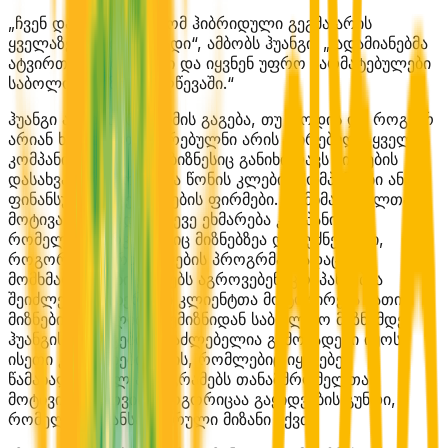
„ჩვენ დავადგინეთ რომ ჰიბრიდული გეგმა არის
ყველაზე მოტივირებადი“, ამბობს ჰუანგი. „ ადამიანებმა
ატვირთეს უფრო მეტი და იყვნენ უფრო წარმატებულები
საბოლოო მიზნის მიღწევაში.“
ჰუანგი ამბობს, რომ იმის გაგება, თუ როდის და როგორ
არიან ხალხი მოტივირებულნი არის ღირებული ყველა
კომპანიისთვის, ვისი ბიზნესიც განიხილავს მიზნების
დასახვას, როგორიცაა წონის კლების კომპანიები ან
ფინანსური დაგეგმარების ფირმები. მომხმარებელთა
მოტივაციის ცოდნა ასევე ეხმარება კომპანიებს,
რომელთა მარკეტინგიც მიზნებზეა დაფუძნებული,
როგორიცაა ერთგულების პროგრმა, სადაც
მომხმარებლები ქულებს აგროვებენ. კომპანიებმა
შეიძლება მოახერხონ კლიენტთა მოტოვირება მათი
მიზნების შეცვლით ქვემიზნიდან საბოლოო მიზნამდე.
ჰუანგის კვლევები შესაძლებელია გამოსადეგი იყოს
ისეთი კომპანიებისთვის, რომლებიც იყენებენ
წამახალისებელ პროგრამებს თანამშრომელთა
მოტივირებისთვის, როგორიცაა გაყიდვების გუნდი,
რომელთაც განსაზღვრული მიზანი აქვთ.