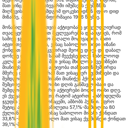
მათ ვინც პირველ ნახევარში იმუშავეს ქვემიზნის
მიღწევისთვის და შემდგომ ფოკუსირდნენ უფრო დიდ
მიზანზე, ატვირთეს ინფორმაცია 1906 წიგნზე.
მონაწილეთა ატვირთვის აქტივობაზე ყოველდღიურად
თვალყურის დევნებით მკვლევარებმა დაადგინეს, რომ
სამივე ჯგუფმა დაიწყო მაღალი მოტივაციით. მათი
ატვირთვის აქტივობა, ვისაც საბოლოო დიდი მიზანი
ქონდათ შემცირდა მკვეთრად მეორე დღეს და დაბალ
დონეზე დარჩა მანამ სანამ მეექვსე დღეს საბოლოოდ
კვლავ არ ამაღლდა. მათ ვისაც მხოლოდ ქვემიზნები
მიანიჭეს, ატვირთვის აქტივობა თანდათან შემცირდა
მმერვე დღემდე. მაგრამ მათ ვისაც ჯერ ქვემიზნები და
შემდგომ საბოლოო მიზანი მიანიჭეს ჰქონდათ
შემცირება პირველი ოთხი დღის განმავლობაში და
შემდგომ გახდნენ უფრო აქტიურები ბოლო ოთხი დღე.
ეს ქვეცა განმარტავს თუ რატომ ატვირთა ჰიბრიდულმა
ჯგუფმა უფრო მეტი მონაცემი, ამბობს ჰუანგი. უფრო
მეტიც, ამ ჯგუფში მონაწილეთა 57,1%-მა მიაღწია 80
ქულიან მიზანს, მათ ვისაც საბოლოო მიზანი ქონდათ
33,8%-მა მიაღწია, ხოლო მათ ვისაც ქვემიზნები ქონდათ
39,1%-მა.