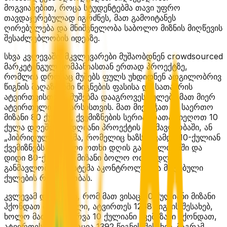
მოგვიანებით, როცა სტუდენტებმა თავი უფრო
თავდაჯერებულად იგრძნეს, მათ გამოიტანეს
ღირებულება და მნიშვნელობა საბოლო მიზნის მიღწევის
შესაძლებლობის იდეაზე.
სხვა კვლევაში, მკვლევარები მუშაობდნენ crowdsourced
მარკეტინგულ კომპანიასთან ერთად პროექტზე,
რომლის დროსაც მუშებს ფულს უხდიდნენ ადგილობრივ
წიგნის მაღაზიებში წიგნების ფასისა და სათაურის
ატვირთვისთვის. მუშებმა დააგროვეს ქულები მათ მიერ
ატვირთული შინაარსისთვის. მათ მიენიჭათ ან საერთო
მიზანი 80 ქულით, ქვემიზნების სერია, რათა მიეღოთ 10
ქულა დღეში რვადღიანი პროექტის განმავლობაში, ან
„ჰიბრიდული“ გეგმა, რომელიც ხაზს უსვამდა 10-ქულიან
ქვემიზნებს პირველი ოთხი დღის განმავლობაში და
დიდი 80-ქულიანი მიზანი ბოლო ოთხი დღის
განმავლობაში. სისტემა აკონტროლებდა მიღებული
ქულების რაოდენობას.
კვლევამ დაადგინა, რომ მათ ვისაც 80 ქულიანი მიზანი
ჰქონდათ მინიჭებული, ატვირთეს 1268 წიგნის შესახებ,
ხოლო მათ, ვისაც რვა 10 ქულიანი ქვემიზანი ჰქონდათ,
ატვირთეს ინფორმაცია 1392 წიგნის შესახებ. მაგრამ,