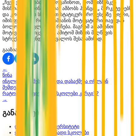
„ჩვენ ვცდილობთ წარმოვაჩინოთ, რომ მიზნისკენ
მისწრაფება დინამიურია“ ამბობს ჰუანგი. „ მარკეტერებს
და კომპანიებს სჩვევიათ სტატიკურ პროცესებზე ფიქრი,
იმის ფიქრით, რომ ადამიანის მოტივატორი თავიდან
ბოლომდე უცვლელად რჩება. მაგრამ ადამიანთა
მოტივატორი იცვლება, ამიტომ მიზნის მიღწევის
სტრუქტურაც უნდა შეიცვალოს შესაბამისად.“
გააზიარე:
←
წინა
ინგლისურის შესწავლა და დასაქმება ონლაინ
შემდეგი
რატომ არის ვიეტნამის სკოლები კარგი??
→
განათლება
დანიის ტოპ 5 უნივერსიტეტი
ყველაზე მოთხოვნადი სკოლები